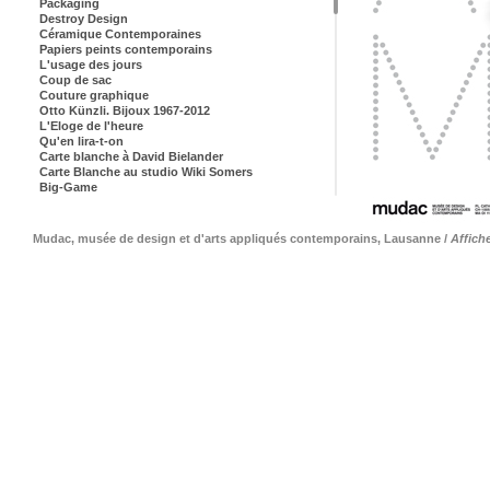
Packaging
Destroy Design
Céramique Contemporaines
Papiers peints contemporains
L'usage des jours
Coup de sac
Couture graphique
Otto Künzli. Bijoux 1967-2012
L'Eloge de l'heure
Qu'en lira-t-on
Carte blanche à David Bielander
Carte Blanche au studio Wiki Somers
Big-Game
Musée de la Croix-Rouge
Photolittérature
Prix de Lausanne
Mudac, musée de design et d'arts appliqués contemporains, Lausanne /
Affich
Théâtre Diggelmann
TKM
Zermatt Festival