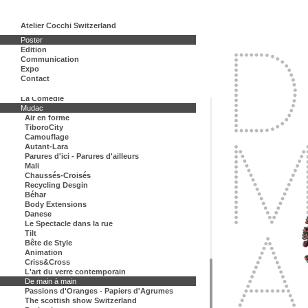
Anatome
Atelier Cocchi Switzerland
DVA architecture
Poster
Ecole d'ingénieurs et d'architectes, Fribourg
Edition
Ensemble Vocal Lausanne
Communication
Festival culturel japonais
Expo
Festival de Danse Lausanne
Contact
Fonds des Arts Plastiques
L'Octogone
La Comédie
Mudac
Air en forme
TiboroCity
Camouflage
Autant-Lara
Parures d'ici - Parures d'ailleurs
Mali
Chaussés-Croisés
Recycling Desgin
Béhar
Body Extensions
Danese
Le Spectacle dans la rue
Tilt
Bête de Style
Animation
Criss&Cross
L'art du verre contemporain
De main à main
Passions d'Oranges - Papiers d'Agrumes
The scottish show Switzerland