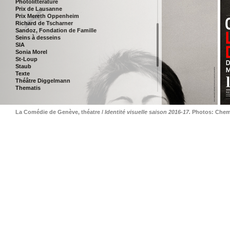
Photolittérature
Prix de Lausanne
Prix Mereth Oppenheim
Richard de Tscharner
Sandoz, Fondation de Famille
Seins à desseins
SIA
Sonia Morel
St-Loup
Staub
Texte
Théâtre Diggelmann
Thematis
TKM
Vestipolis
Ville de Lausanne
La Comédie de Genève, théatre /
Id
entité visuelle saison 2016-17.
Photos: Che
Wunderschön
Zermatt Festival