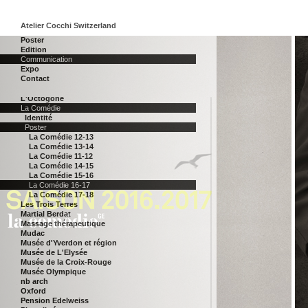
François Burland
Genoud SA
Hermitage
Atelier Cocchi Switzerland
Horst Tappe
Poster
Hôtel d'Angleterre
Edition
Hôtel Riffelalp
Communication
Inès Lamunière / Laurent Stalder
Expo
Infolio édition
Contact
Institut Suisse de la Douleur
Jean Dunand
L'Octogone
La Comédie
Identité
Poster
La Comédie 12-13
La Comédie 13-14
La Comédie 11-12
La Comédie 14-15
La Comédie 15-16
La Comédie 16-17
La Comédie 17-18
Les Trois Terres
Martial Berdat
Massage thérapeutique
Mudac
Musée d'Yverdon et région
Musée de L'Elysée
Musée de la Croix-Rouge
Musée Olympique
nb arch
Oxford
Pension Edelweiss