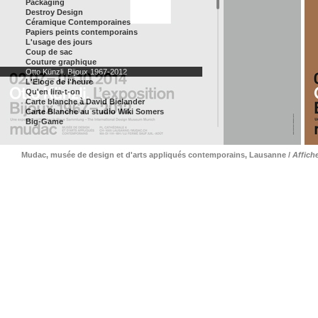
Packaging
Destroy Design
Céramique Contemporaines
Papiers peints contemporains
L'usage des jours
Coup de sac
Couture graphique
Otto Künzli. Bijoux 1967-2012
L'Eloge de l'heure
Qu'en lira-t-on
Carte blanche à David Bielander
Carte Blanche au studio Wiki Somers
Big-Game
Musée de la Croix-Rouge
Photolittérature
Prix de Lausanne
Mudac, musée de design et d'arts appliqués contemporains, Lausanne /
Affich
Théâtre Diggelmann
TKM
Zermatt Festival