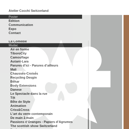
Anatome
Atelier Cocchi Switzerland
DVA architecture
Poster
Ecole d'ingénieurs et d'architectes, Fribourg
Edition
Ensemble Vocal Lausanne
Communication
Festival culturel japonais
Expo
Festival de Danse Lausanne
Contact
Fonds des Arts Plastiques
L'Octogone
La Comédie
Mudac
Air en forme
TiboroCity
Camouflage
Autant-Lara
Parures d'ici - Parures d'ailleurs
Mali
Chaussés-Croisés
Recycling Desgin
Béhar
Body Extensions
Danese
Le Spectacle dans la rue
Tilt
Bête de Style
Animation
Criss&Cross
L'art du verre contemporain
De main à main
Passions d'Oranges - Papiers d'Agrumes
The scottish show Switzerland