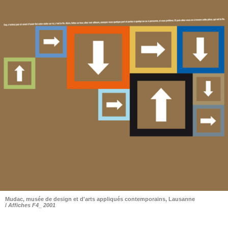
Mudac, musée de design et d'arts appliqués contemporains, Lausanne
/
Affiches F4_ 2001